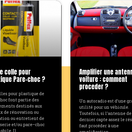
e colle pour
Amplifier une anten
tique Pare-choc ?
voiture : comment
proceder ?
lles pour plastique de
hoc font partie des
Un autoradio est d’une g
ements destinés aux
utilité pour un véhicule.
x de rénovation ou
Toutefois, si l’antenne de
tion ou entretient de
dernier capte assez le rés
serie et/ou pare–choc
faut procéder à une
bile. Il
amplification.