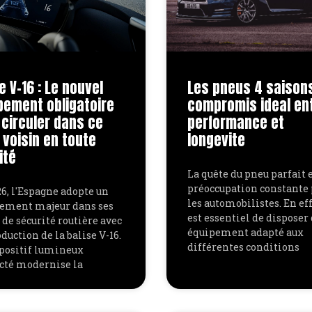
e V-16 : Le nouvel
Les pneus 4 saisons
pement obligatoire
compromis ideal en
 circuler dans ce
performance et
 voisin en toute
longevite
ité
La quête du pneu parfait 
préoccupation constante
6, l'Espagne adopte un
les automobilistes. En effe
ement majeur dans ses
est essentiel de disposer
 de sécurité routière avec
équipement adapté aux
oduction de la balise V-16.
différentes conditions
spositif lumineux
cté modernise la