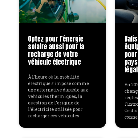
Optez pour l’énergie
Balis
solaire aussi pour la
équi
recharge de votre
pour
véhicule électrique
pays
légal
À l’heure où la mobilité
électrique s’impose comme
En 202
une alternative durable aux
chang
véhicules thermiques, la
règles
question de l’origine de
l'intr
l’électricité utilisée pour
Ce di
recharger ces véhicules
conne